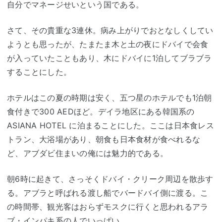
自分でマネージせいという国である。
さて、その貴重な3連休。病み上がりでおとなしくしてい
ようとも思ったが、たまたま木と土の夜にドバイで会食
が入っていたこともあり、木にドバイに1泊してブラブラ
することにした。
ホテルはこの夏の時期は安く、五つ星のホテルでも1泊朝
食付きで300 AEDほど。デイラ地区にある韓国系の
ASIANA HOTEL に泊まることにした。ここは日本食レス
トラン、大浴場があり、朝食も日本食材が食べれるな
ど、アブダビ住まいの俺には魅力的である。
朝6時に起きて、さっそくドバイ・クリーク周辺を散歩す
る。アブラと呼ばれる渡し船でバードバイ側に渡る。こ
の時間帯、観光客はおらずモスクに行くと思われるアラ
ブ・インパキ系の人でいっぱい。