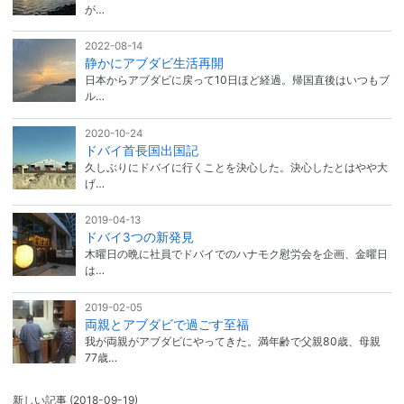
が…
2022-08-14
静かにアブダビ生活再開
日本からアブダビに戻って10日ほど経過。帰国直後はいつもブ
ル…
2020-10-24
ドバイ首長国出国記
久しぶりにドバイに行くことを決心した。決心したとはやや大
げ…
2019-04-13
ドバイ3つの新発見
木曜日の晩に社員でドバイでのハナモク慰労会を企画、金曜日
は…
2019-02-05
両親とアブダビで過ごす至福
我が両親がアブダビにやってきた。満年齢で父親80歳、母親
77歳…
新しい記事
(2018-09-19)